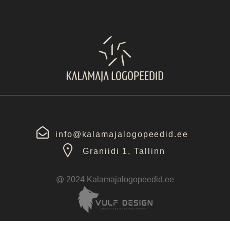
info@kalamajalogopeedid.ee
Graniidi 1, Tallinn
@ 2024 Kalamajalogopeedid.ee